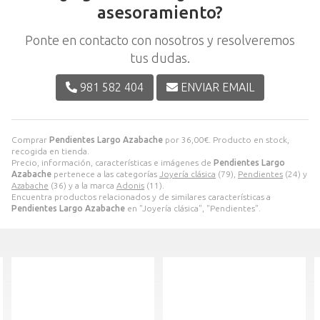
asesoramiento?
Ponte en contacto con nosotros y resolveremos
tus dudas.
981 582 404
ENVIAR EMAIL
Comprar
Pendientes Largo Azabache
por
36,00
€
. Producto en stock,
recogida en tienda.
Precio, información, características e imágenes de
Pendientes Largo
Azabache
pertenece a las categorías
Joyería clásica
(79),
Pendientes
(24) y
Azabache
(36) y a la marca
Adonis
(11).
Encuentra productos relacionados y de similares características a
Pendientes Largo Azabache
en "Joyería clásica", "Pendientes".