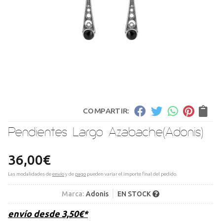
COMPARTIR:
Pendientes Largo Azabache
(Adonis)
36,00
€
Las modalidades de
envío
y de
pago
pueden variar el importe final del pedido.
Marca:
Adonis
EN STOCK
envío desde
3,50
€
*