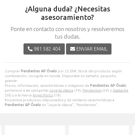
¿Alguna duda? ¿Necesitas
asesoramiento?
Ponte en contacto con nosotros y resolveremos
tus dudas.
981 582 404
ENVIAR EMAIL
Comprar
Pendientes AP Óvalo
por
23,00
€
. Stock del producto según
combinación, recogida en tienda. Disponible en tamaño: pequeño;
grande.
Precio, información, características e imágenes de
Pendientes AP Óvalo
pertenece a las categorías
Joyería clásica
(79),
Pendientes
(24) y
Azabache
(36) y a la marca
Angel Porto
(18).
Encuentra productos relacionados y de similares características a
Pendientes AP Óvalo
en "Joyería clásica", "Pendientes".