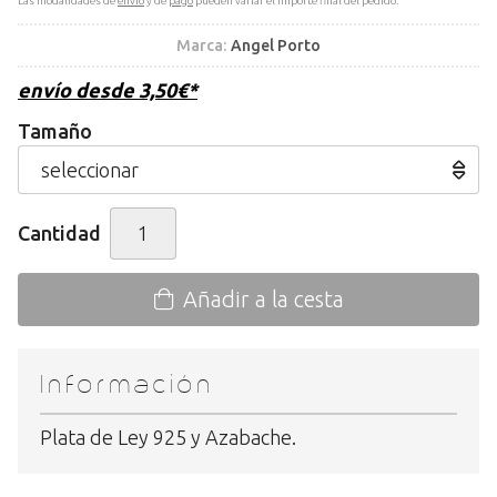
Las modalidades de
envío
y de
pago
pueden variar el importe final del pedido.
Marca:
Angel Porto
envío desde
3,50
€
*
Tamaño
Cantidad
Añadir a la cesta
Información
Plata de Ley 925 y Azabache.