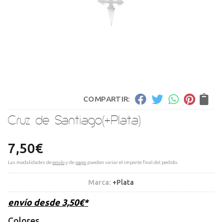
COMPARTIR:
Cruz de Santiago
(+Plata)
7,50
€
Las modalidades de
envío
y de
pago
pueden variar el importe final del pedido.
Marca:
+Plata
envío desde
3,50
€
*
Colores