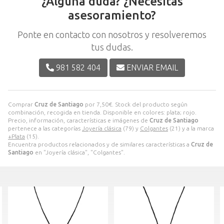
¿Alguna duda? ¿Necesitas
asesoramiento?
Ponte en contacto con nosotros y resolveremos
tus dudas.
981 582 404
ENVIAR EMAIL
Comprar
Cruz de Santiago
por
7,50
€
. Stock del producto según
combinación, recogida en tienda. Disponible en colores: plata; rojo.
Precio, información, características e imágenes de
Cruz de Santiago
pertenece a las categorías
Joyería clásica
(79) y
Colgantes
(21) y a la marca
+Plata
(15).
Encuentra productos relacionados y de similares características a
Cruz de
Santiago
en "Joyería clásica", "Colgantes".