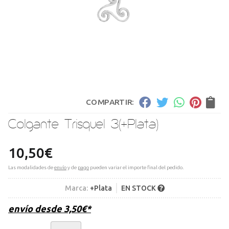
COMPARTIR:
Colgante Trisquel 3
(+Plata)
10,50
€
Las modalidades de
envío
y de
pago
pueden variar el importe final del pedido.
Marca:
+Plata
EN STOCK
envío desde
3,50
€
*