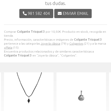
tus dudas.
981 582 404
ENVIAR EMAIL
Comprar
Colgante Trisquel 3
por
10,50
€
. Producto en stock, recogida en
tienda.
Precio, información, características e imágenes de
Colgante Trisquel 3
pertenece a las categorías
Joyería clásica
(79) y
Colgantes
(21) y a la marca
+Plata
(15).
Encuentra productos relacionados y de similares características a
Colgante Trisquel 3
en "Joyería clásica", "Colgantes".