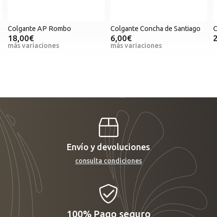
gante AP Rombo
Colgante Concha de Santiago
Colgant
00€
6,00€
27,00€
variaciones
más variaciones
Envío y devoluciones
consulta condiciones
100%
Pago seguro