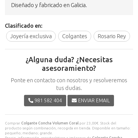
Diseñado y fabricado en Galicia.
Clasificado en:
Joyería exclusiva
Colgantes
Rosario Rey
¿Alguna duda? ¿Necesitas
asesoramiento?
Ponte en contacto con nosotros y resolveremos
tus dudas.
981 582 404
ENVIAR EMAIL
Comprar
Colgante Concha Volumen Coral
por
23,00
€
. Stock del
producto según combinación, recogida en tienda. Disponible en tamaño:
pequeño; mediano; grande.
Precio, información, características e imágenes de
Colgante Concha