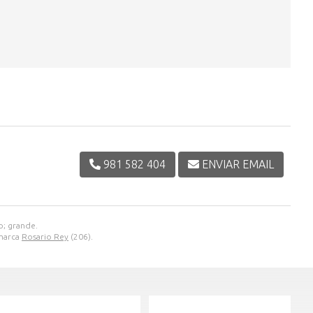
981 582 404
ENVIAR EMAIL
o; grande.
 marca
Rosario Rey
(206).