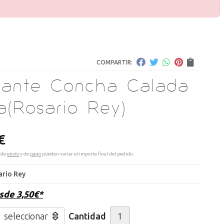
COMPARTIR:
gante Concha Calada
a
(Rosario Rey)
€
 de
envío
y de
pago
pueden variar el importe final del pedido.
ario Rey
esde
3,50
€
*
Cantidad