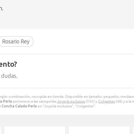
n.
Rosario Rey
ento?
 dudas.
según combinación, recogida en tienda. Disponible en tamaño: pequeño; median
a Perla
pertenece a las categorías
Joyería exclusiva
(152) y
Colgantes
(48) y a la
 Concha Calada Perla
en "Joyería exclusiva", "Colgantes".