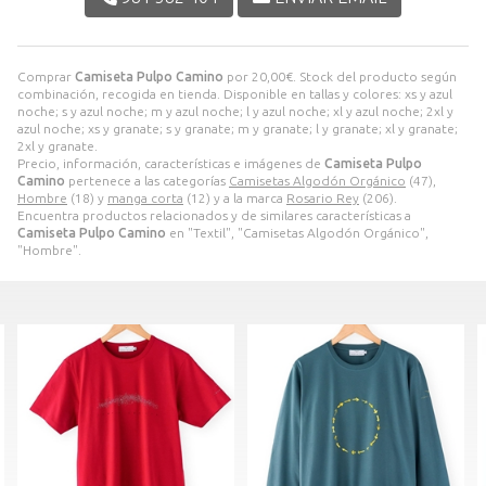
Comprar
Camiseta Pulpo Camino
por
20,00
€
. Stock del producto según
combinación, recogida en tienda. Disponible en tallas y colores: xs y azul
noche; s y azul noche; m y azul noche; l y azul noche; xl y azul noche; 2xl y
azul noche; xs y granate; s y granate; m y granate; l y granate; xl y granate;
2xl y granate.
Precio, información, características e imágenes de
Camiseta Pulpo
Camino
pertenece a las categorías
Camisetas Algodón Orgánico
(47),
Hombre
(18) y
manga corta
(12) y a la marca
Rosario Rey
(206).
Encuentra productos relacionados y de similares características a
Camiseta Pulpo Camino
en "Textil", "Camisetas Algodón Orgánico",
"Hombre".