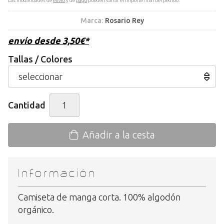
Las modalidades de
envío
y de
pago
pueden variar el importe final del pedido.
Marca:
Rosario Rey
envío desde
3,50
€
*
Tallas / Colores
Cantidad
Añadir a la cesta
Información
Camiseta de manga corta. 100% algodón
orgánico.