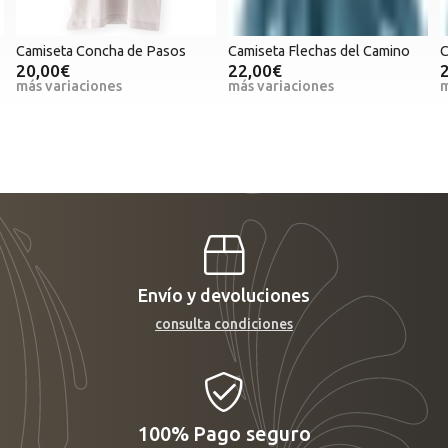
Camiseta Concha de Pasos
Camiseta Flechas del Camino
C
20,00€
22,00€
más variaciones
más variaciones
m
Envío y devoluciones
consulta condiciones
100%
Pago seguro