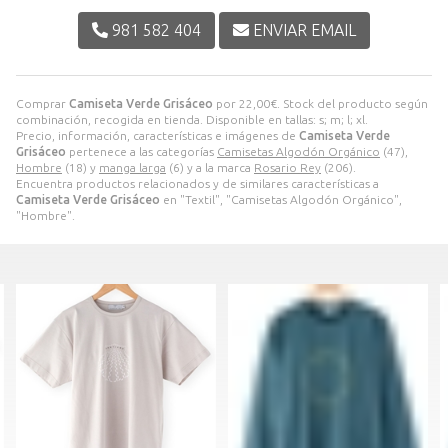
981 582 404
ENVIAR EMAIL
Comprar
Camiseta Verde Grisáceo
por
22,00
€
. Stock del producto según
combinación, recogida en tienda. Disponible en tallas: s; m; l; xl.
Precio, información, características e imágenes de
Camiseta Verde
Grisáceo
pertenece a las categorías
Camisetas Algodón Orgánico
(47),
Hombre
(18) y
manga larga
(6) y a la marca
Rosario Rey
(206).
Encuentra productos relacionados y de similares características a
Camiseta Verde Grisáceo
en "Textil", "Camisetas Algodón Orgánico",
"Hombre".