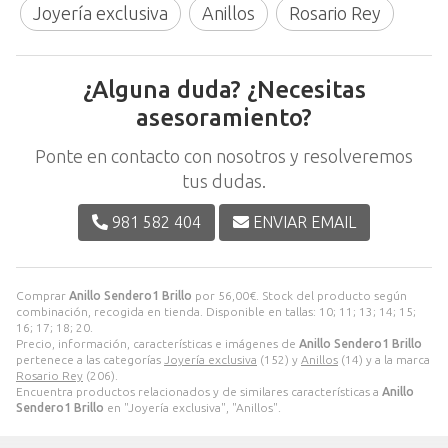
Joyería exclusiva
Anillos
Rosario Rey
¿Alguna duda? ¿Necesitas
asesoramiento?
Ponte en contacto con nosotros y resolveremos
tus dudas.
981 582 404
ENVIAR EMAIL
Comprar
Anillo Sendero1 Brillo
por
56,00
€
. Stock del producto según
combinación, recogida en tienda. Disponible en tallas: 10; 11; 13; 14; 15;
16; 17; 18; 20.
Precio, información, características e imágenes de
Anillo Sendero1 Brillo
pertenece a las categorías
Joyería exclusiva
(152) y
Anillos
(14) y a la marca
Rosario Rey
(206).
Encuentra productos relacionados y de similares características a
Anillo
Sendero1 Brillo
en "Joyería exclusiva", "Anillos".