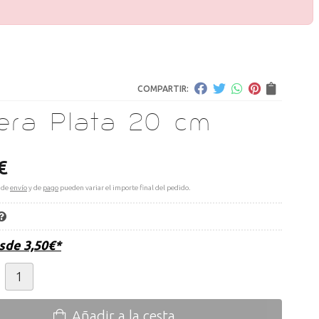
COMPARTIR:
sera Plata 20 cm
€
 de
envío
y de
pago
pueden variar el importe final del pedido.
esde
3,50
€
*
Añadir a la cesta