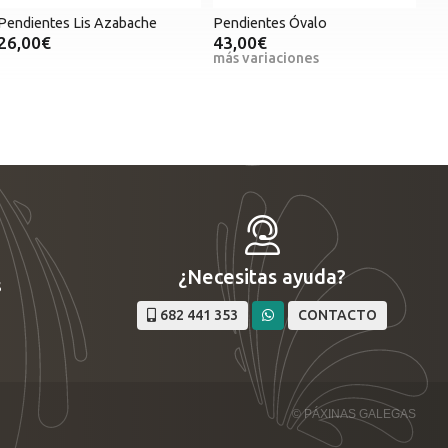
Pendientes Lis Azabache
Pendientes Óvalo
26,00€
43,00€
más variaciones
¿Necesitas ayuda?
s
682 441 353
CONTACTO
© PÁXINAS GALEGAS