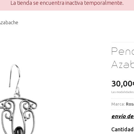
La tienda se encuentra inactiva temporalmente.
 Azabache
Pend
Aza
30,00
Las modalidades
Marca:
Ros
envío d
Cantidad