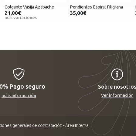
Colgante Vasija Azabache
Pendientes Espiral Filigrana
21,00€
35,00€
más variaciones
00%
Pago seguro
Sobre nosotro
Ver información
máis información
iones generales de contratación
-
Área Interna