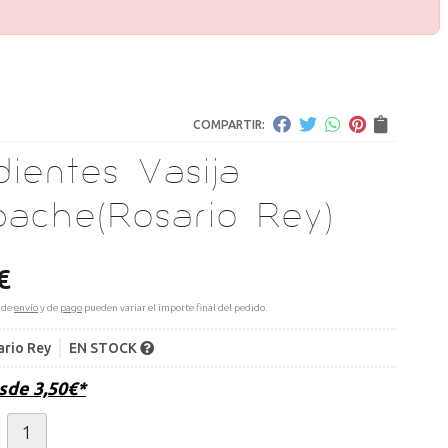
COMPARTIR:
ientes Vasija
bache
(Rosario Rey)
€
 de
envío
y de
pago
pueden variar el importe final del pedido.
ario Rey
EN STOCK
esde
3,50
€
*