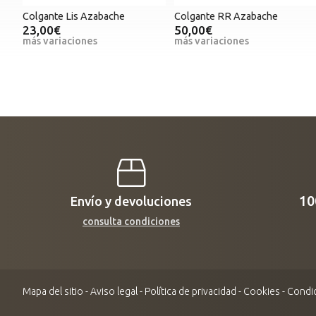
Colgante Lis Azabache
Colgante RR Azabache
23,00€
50,00€
más variaciones
más variaciones
1
Envío y devoluciones
consulta condiciones
Mapa del sitio
-
Aviso legal
-
Política de privacidad
-
Cookies
-
Condic