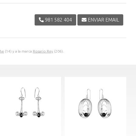
981 582 404
ENVIAR EMAIL
he
(14) y a la marca
Rosario Rey
(206).