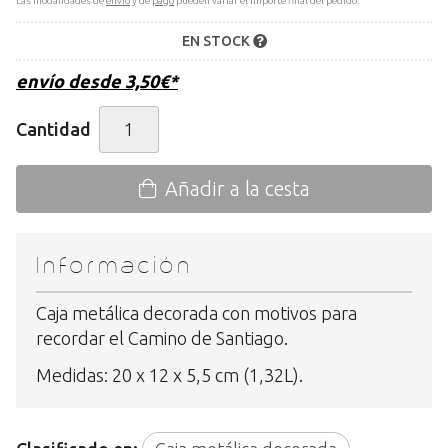
Las modalidades de
envío
y de
pago
pueden variar el importe final del pedido.
EN STOCK
envío desde
3,50
€
*
Cantidad
Añadir a la cesta
Información
Caja metálica decorada con motivos para
recordar el Camino de Santiago.
Medidas: 20 x 12 x 5,5 cm (1,32L).