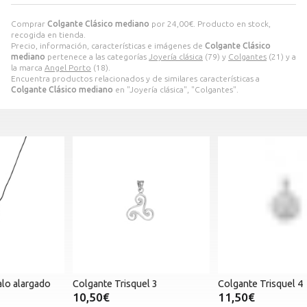
Comprar
Colgante Clásico mediano
por
24,00
€
. Producto en stock,
recogida en tienda.
Precio, información, características e imágenes de
Colgante Clásico
mediano
pertenece a las categorías
Joyería clásica
(79) y
Colgantes
(21) y a
la marca
Angel Porto
(18).
Encuentra productos relacionados y de similares características a
Colgante Clásico mediano
en "Joyería clásica", "Colgantes".
Colgante Trisquel 3
Colgante Trisquel 4
C
10,50€
11,50€