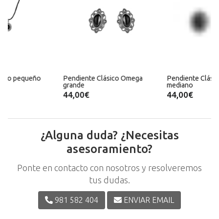
Pendiente Clásico Omega
Pendiente Clásico Omega
P
grande
mediano
44,00€
44,00€
m
¿Alguna duda? ¿Necesitas
asesoramiento?
Ponte en contacto con nosotros y resolveremos
tus dudas.
981 582 404
ENVIAR EMAIL