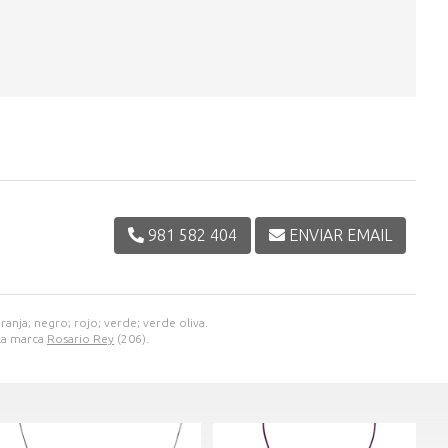
981 582 404
ENVIAR EMAIL
anja; negro; rojo; verde; verde oliva.
 la marca
Rosario Rey
(206).