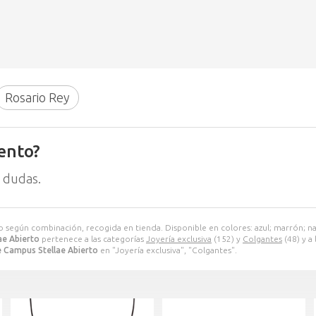
Rosario Rey
ento?
 dudas.
o según combinación, recogida en tienda. Disponible en colores: azul; marrón; nar
ae Abierto
pertenece a las categorías
Joyería exclusiva
(152) y
Colgantes
(48) y a
 Campus Stellae Abierto
en "Joyería exclusiva", "Colgantes".