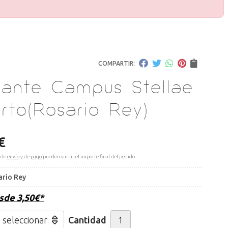
COMPARTIR:
gante Campus Stellae
rto
(Rosario Rey)
€
 de
envío
y de
pago
pueden variar el importe final del pedido.
ario Rey
esde
3,50
€
*
Cantidad