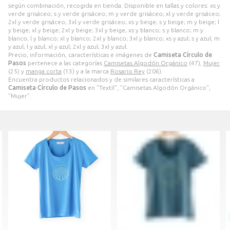
según combinación, recogida en tienda. Disponible en tallas y colores: xs y
verde grisáceo; s y verde grisáceo; m y verde grisáceo; xl y verde grisáceo;
2xl y verde grisáceo; 3xl y verde grisáceo; xs y beige; s y beige; m y beige; l
y beige; xl y beige; 2xl y beige; 3xl y beige; xs y blanco; s y blanco; m y
blanco; l y blanco; xl y blanco; 2xl y blanco; 3xl y blanco; xs y azul; s y azul; m
y azul; l y azul; xl y azul; 2xl y azul; 3xl y azul.
Precio, información, características e imágenes de
Camiseta Círculo de
Pasos
pertenece a las categorías
Camisetas Algodón Orgánico
(47),
Mujer
(25) y
manga corta
(13) y a la marca
Rosario Rey
(206).
Encuentra productos relacionados y de similares características a
Camiseta Círculo de Pasos
en "Textil", "Camisetas Algodón Orgánico",
"Mujer".