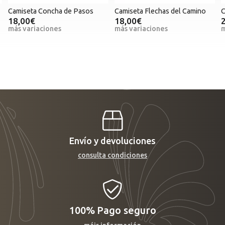
Camiseta Concha de Pasos
Camiseta Flechas del Camino
C
18,00€
18,00€
más variaciones
más variaciones
m
Envío y devoluciones
consulta condiciones
100%
Pago seguro