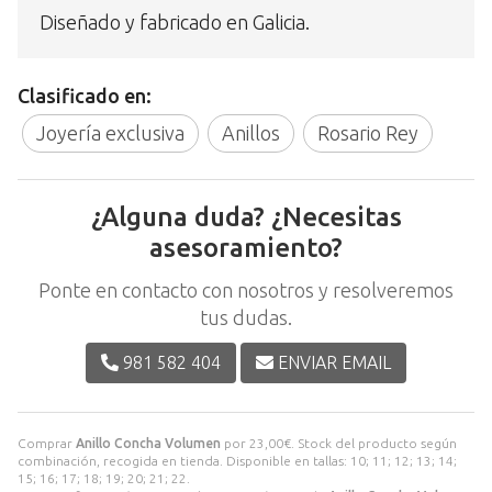
Diseñado y fabricado en Galicia.
Clasificado en:
Joyería exclusiva
Anillos
Rosario Rey
¿Alguna duda? ¿Necesitas
asesoramiento?
Ponte en contacto con nosotros y resolveremos
tus dudas.
981 582 404
ENVIAR EMAIL
Comprar
Anillo Concha Volumen
por
23,00
€
. Stock del producto según
combinación, recogida en tienda. Disponible en tallas: 10; 11; 12; 13; 14;
15; 16; 17; 18; 19; 20; 21; 22.