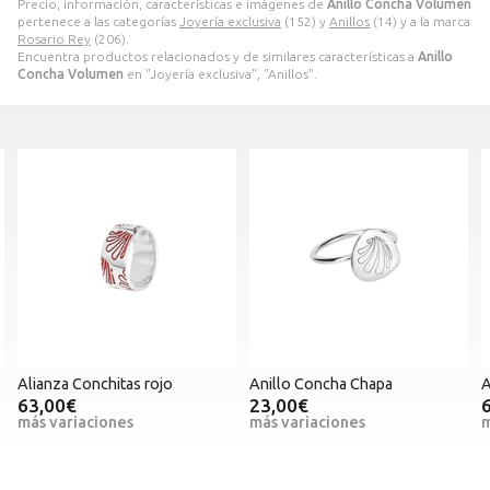
Precio, información, características e imágenes de
Anillo Concha Volumen
pertenece a las categorías
Joyería exclusiva
(152) y
Anillos
(14) y a la marca
Rosario Rey
(206).
Encuentra productos relacionados y de similares características a
Anillo
Concha Volumen
en "Joyería exclusiva", "Anillos".
Alianza Conchitas rojo
Anillo Concha Chapa
A
63,00€
23,00€
más variaciones
más variaciones
m