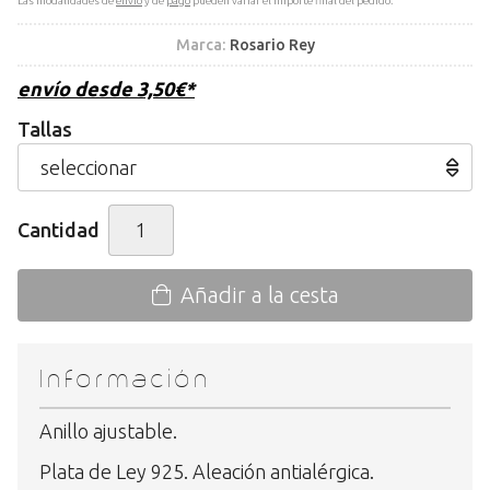
Las modalidades de
envío
y de
pago
pueden variar el importe final del pedido.
Marca:
Rosario Rey
envío desde
3,50
€
*
Tallas
Cantidad
Añadir a la cesta
Información
Anillo ajustable.
Plata de Ley 925. Aleación antialérgica.